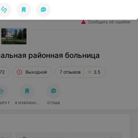
Избранное
Войти
Сообщить об ошибке
альная районная больница
72
Выходной
7 отзывов
3.5
ШРУТ
В ИЗБРАННОЕ
ОТЗЫВ