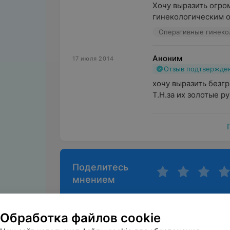
Хочу выразить огром
гинекологическим о
Оперативные гинеко
Аноним
17 июля 2014
Отзыв подтвержде
хочу выразить безгр
Т.Н.за их золотые р
Поделитесь
мнением
Обработка файлов cookie