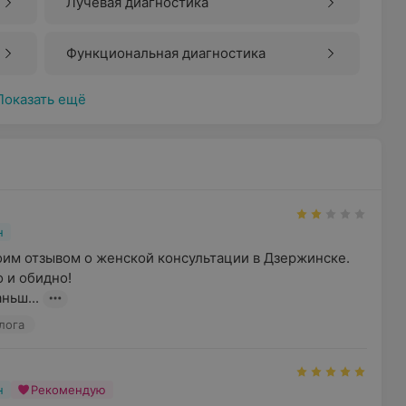
Лучевая диагностика
Функциональная диагностика
Показать ещё
н
оим отзывом о женской консультации в Дзержинске. 
и обидно!  

ньш...
лога
н
Рекомендую