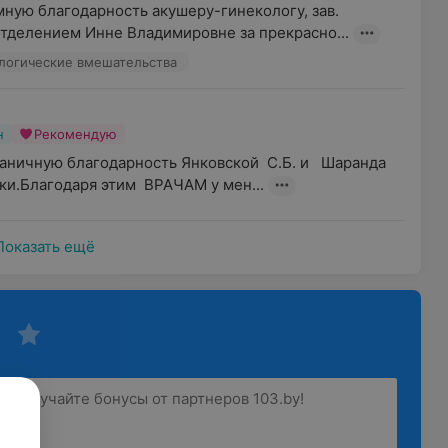
ную благодарность акушеру-гинекологу, зав. 
тделением Инне Владимировне за прекрасно...
логические вмешательства
н
Рекомендую
аничную благодарность Янковской  С.Б. и   Шаранда 
уки.Благодаря этим  ВРАЧАМ у мен...
Показать ещё