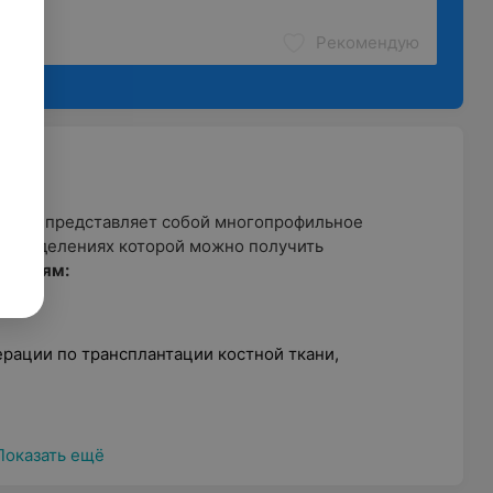
Рекомендую
ьница представляет собой многопрофильное
 в отделениях которой можно получить
влениям:
рации по трансплантации костной ткани,
Показать ещё
хокардиография, велоэргометрия и проч.);