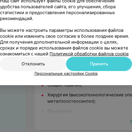
Наш сайт использует файлы cookie для обеспечения
удобства пользователей сайта, его улучшения, сбора
статистики и предоставления персонализированных
рекомендаций.
Вы можете настроить параметры использования файлов
cookie или изменить свое согласие в более позднее время.
О нас
Для получения дополнительной информации о целях,
сроках и порядке использования файлов cookie вы можете
ознакомиться с нашей
Политикой обработки файлов cookie
Дзержинская центральная районная бол
Отклонить
Принять
лечебно-профилактическое учреждение,
профессиональную помощь по 24
напра
Персональные настройки Cookie
Общая терапия;
Хирургия (высокотехнологические опе
металлоостеосинтез);
Педиатрия;
Травматология;
Кардиология (электрокардиография, э