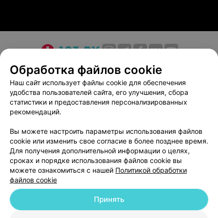
О проекте
Новости проекта
Размещение рекламы
Обработка файлов cookie
Медицинский маркетинг
Публичный договор
Наш сайт использует файлы cookie для обеспечения
удобства пользователей сайта, его улучшения, сбора
Пользовательское соглашение
Способы оплаты
статистики и предоставления персонализированных
Вакансии
Партнеры
рекомендаций.
Написать руководителю 103.by
Вы можете настроить параметры использования файлов
Написать в поддержку
cookie или изменить свое согласие в более позднее время.
Персональные настройки cookie
Для получения дополнительной информации о целях,
сроках и порядке использования файлов cookie вы
Обработка персональных данных
можете ознакомиться с нашей
Политикой обработки
файлов cookie
Принять