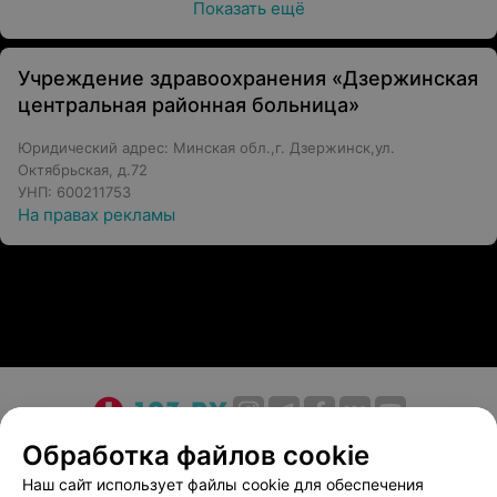
Показать ещё
Учреждение здравоохранения «Дзержинская
центральная районная больница»
Юридический адрес: Минская обл.,г. Дзержинск,ул.
Октябрьская, д.72
УНП: 600211753
На правах рекламы
О проекте
Новости проекта
Размещение рекламы
Обработка файлов cookie
Медицинский маркетинг
Публичный договор
Наш сайт использует файлы cookie для обеспечения