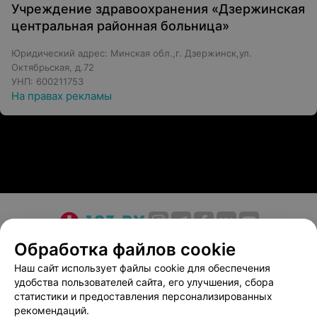
Учреждение здравоохранения «Дзержинская
центральная районная больница»
Юридический адрес: Минская обл.,г. Дзержинск,ул.
Октябрьская, д.72
УНП: 600211753
На правах рекламы
О проекте
Новости проекта
Размещение рекламы
Обработка файлов cookie
Медицинский маркетинг
Публичный договор
Наш сайт использует файлы cookie для обеспечения
удобства пользователей сайта, его улучшения, сбора
Пользовательское соглашение
Способы оплаты
статистики и предоставления персонализированных
Вакансии
Партнеры
рекомендаций.